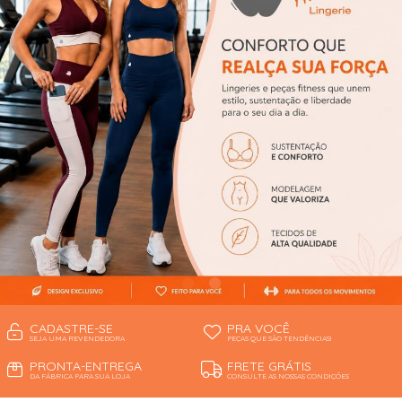
CONJUNTOS
CORPETES, ESPARTILHOS E
CORSELETS
PIJAMAS DE INVERNO
PIJAMAS DE VERÃO
ROBES
SAÍDA DE PRAIA
SHORT
TOP FITNESS
CADASTRE-SE
PRA VOCÊ
SEJA UMA REVENDEDORA
PEÇAS QUE SÃO TENDÊNCIAS!
PRONTA-ENTREGA
FRETE GRÁTIS
DA FÁBRICA PARA SUA LOJA
CONSULTE AS NOSSAS CONDIÇÕES