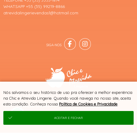
TELEFONE +55 (35) 3553-1874
WHATSAPP +55 (35) 99219-8866
atrevidalingerievendas1@hotmail.com
® TODOS DIREITOS RESERVADOS
Nós salvamos o seu histórico de uso pra oferecer a melhor experiência
na Chic e Atrevida Lingerie. Quando você navega no nosso site, aceita
esta condição. Conheça nossa
Política de Cookies e Privacidade
.
SITE 100% SEGURO
PLATAFORMA B2B
ACEITAR E FECHAR