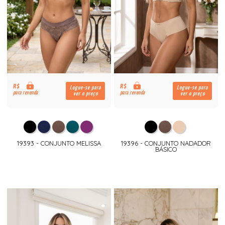
R$
R$
Logue-se para
Logue-se para
para revenda
para revenda
ver o preço
ver o preço
19393 - CONJUNTO MELISSA
19396 - CONJUNTO NADADOR
BÁSICO