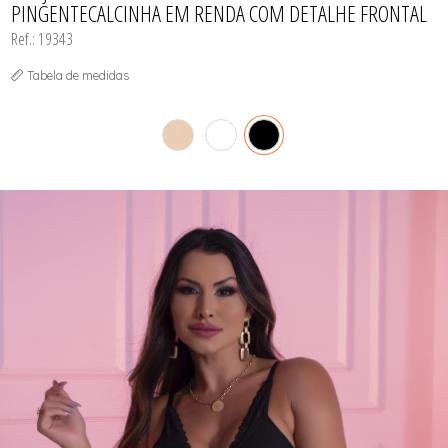
PINGENTECALCINHA EM RENDA COM DETALHE FRONTAL
CONJUNTOS
CORPETES, ESPARTILHOS E
Ref.: 19343
CORSELETS
PIJAMAS DE INVERNO
Tabela de medidas
PIJAMAS DE VERÃO
ROBES
SAÍDA DE PRAIA
SHORT
TOP FITNESS