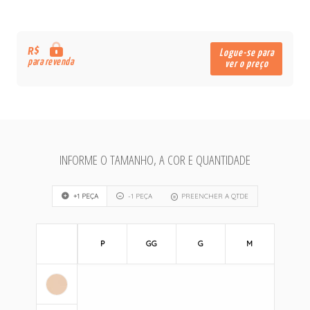
R$
Logue-se para
para revenda
ver o preço
INFORME O TAMANHO, A COR E QUANTIDADE
+1 PEÇA
-1 PEÇA
PREENCHER A QTDE
P
GG
G
M