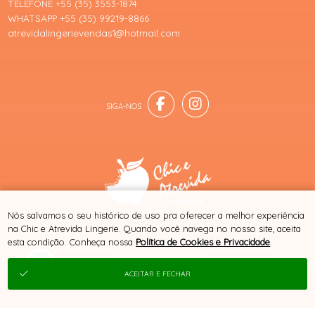
TELEFONE +55 (35) 3553-1874
WHATSAPP +55 (35) 99219-8866
atrevidalingerievendas1@hotmail.com
® TODOS DIREITOS RESERVADOS
Nós salvamos o seu histórico de uso pra oferecer a melhor experiência
na Chic e Atrevida Lingerie. Quando você navega no nosso site, aceita
esta condição. Conheça nossa
Política de Cookies e Privacidade
.
SITE 100% SEGURO
PLATAFORMA B2B
ACEITAR E FECHAR