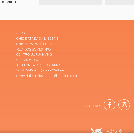
 NOVIDADES E
SUPORTE
CHIC E ATREVIDA LINGERIE
CNPJ 03.760.973/0001-17
RUA DOS GOMES , 495
CENTRO, JURUAIA/MG
CEP 37805-000
TELEFONE +55 (35) 3553-1874
WHATSAPP +55 (35) 99219-8866
atrevidalingerievendas1@hotmail.com