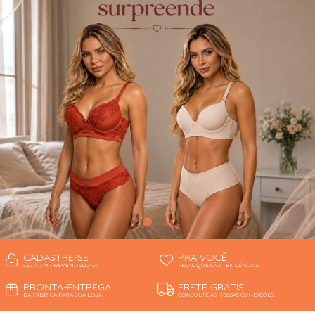
CONJUNTOS
CORPETES, ESPARTILHOS E
CORSELETS
PIJAMAS DE INVERNO
PIJAMAS DE VERÃO
ROBES
SAÍDA DE PRAIA
SHORT
TOP FITNESS
CADASTRE-SE
PRA VOCÊ
SEJA UMA REVENDEDORA
PEÇAS QUE SÃO TENDÊNCIAS!
PRONTA-ENTREGA
FRETE GRÁTIS
DA FÁBRICA PARA SUA LOJA
CONSULTE AS NOSSAS CONDIÇÕES