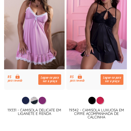
R$
R$
Logue-se para
Logue-se para
para revenda
para revenda
ver o preço
ver o preço
19331 - CAMISOLA DELICATE EM
19342 - CAMISOLA LUXUOSA EM
LIGANETE E RENDA
CIRRE ACOMPANHADA DE
CALCINHA