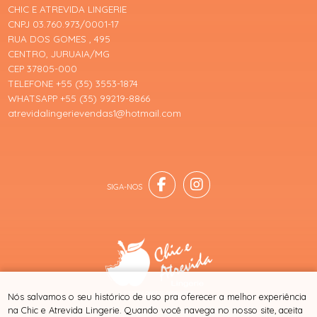
CHIC E ATREVIDA LINGERIE
CNPJ 03.760.973/0001-17
RUA DOS GOMES , 495
CENTRO, JURUAIA/MG
CEP 37805-000
TELEFONE +55 (35) 3553-1874
WHATSAPP +55 (35) 99219-8866
atrevidalingerievendas1@hotmail.com
® TODOS DIREITOS RESERVADOS
Nós salvamos o seu histórico de uso pra oferecer a melhor experiência
na Chic e Atrevida Lingerie. Quando você navega no nosso site, aceita