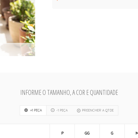
INFORME O TAMANHO, A COR E QUANTIDADE
+1 PEÇA
-1 PEÇA
PREENCHER A QTDE
P
GG
G