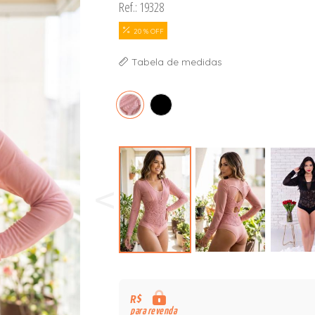
Ref.: 19328
ORSELETS
20 % OFF
Tabela de medidas
R$
para revenda