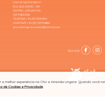
CNPJ 03.760.973/0001-17
RUA DOS GOMES , 495
CENTRO, JURUAIA/MG
CEP 37805-000
TELEFONE +55 (35) 3553-1874
WHATSAPP +55 (35) 99219-8866
atrevidalingerievendas1@hotmail.com
r a melhor experiência na Chic e Atrevida Lingerie. Quando você n
ica de Cookies e Privacidade
.
® TODOS DIREITOS RESERVADOS