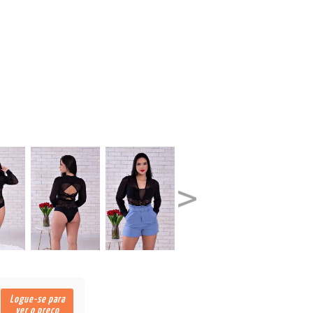
Logue-se para
ver o preço