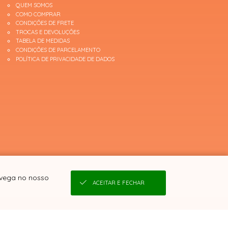
QUEM SOMOS
COMO COMPRAR
CONDIÇÕES DE FRETE
TROCAS E DEVOLUÇÕES
TABELA DE MEDIDAS
CONDIÇÕES DE PARCELAMENTO
POLÍTICA DE PRIVACIDADE DE DADOS
avega no nosso
ACEITAR E FECHAR